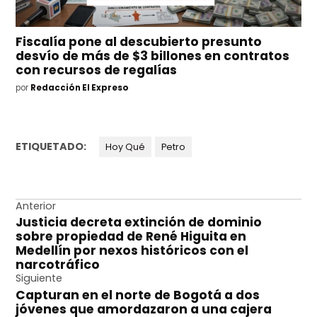
Fiscalía pone al descubierto presunto
desvío de más de $3 billones en contratos
con recursos de regalías
por
Redacción El Expreso
ETIQUETADO:
Hoy Qué
Petro
Navegación
Anterior
Justicia decreta extinción de dominio
de
sobre propiedad de René Higuita en
entradas
Medellín por nexos históricos con el
narcotráfico
Siguiente
Capturan en el norte de Bogotá a dos
jóvenes que amordazaron a una cajera