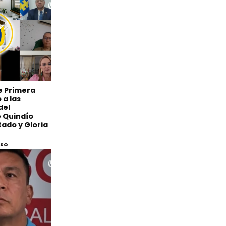
de Primera
 a las
del
 Quindío
ado y Gloria
eso