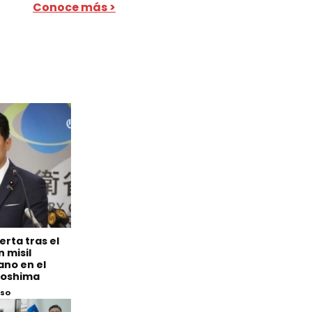
Conoce más >
erta tras el
 misil
ano en el
iroshima
eso