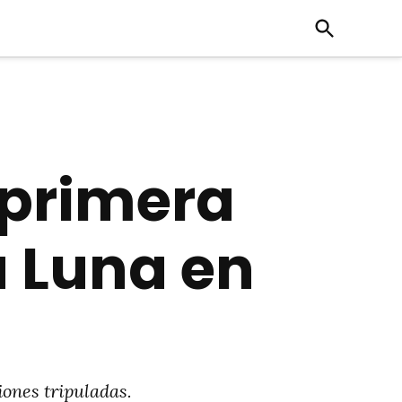
Open
Search
 primera
a Luna en
iones tripuladas.