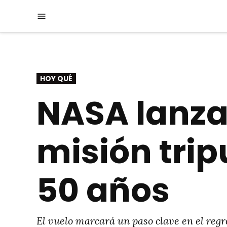
Saltar
Menú
al
contenido
PUBLICADO
HOY QUÉ
EN
NASA lanza 
misión trip
50 años
El vuelo marcará un paso clave en el regr