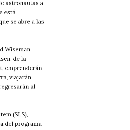
de astronautas a
e está
ue se abre a las
eid Wiseman,
sen, de la
ft, emprenderán
ra, viajarán
regresarán al
tem (SLS),
ra del programa