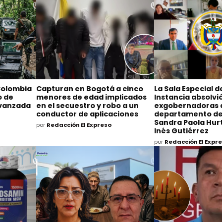
Colombia
Capturan en Bogotá a cinco
La Sala Especial 
o de
menores de edad implicados
Instancia absolvió
avanzada
en el secuestro y robo a un
exgobernadoras 
conductor de aplicaciones
departamento de
Sandra Paola Hurt
por
Redacción El Expreso
Inés Gutiérrez
por
Redacción El Expr