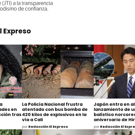
l Expreso
na
La Policía Nacional frustra
Japón entra en al
dades en
atentado con bus bomba de
lanzamiento de un
ción tras
420 kilos de explosivos en la
balístico norcore
vía a Cali
aniversario de H
por
Redacción El Expreso
por
Redacción El Expr