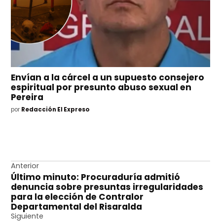
Envían a la cárcel a un supuesto consejero
espiritual por presunto abuso sexual en
Pereira
por
Redacción El Expreso
Navegación
Anterior
Último minuto: Procuraduría admitió
de
denuncia sobre presuntas irregularidades
entradas
para la elección de Contralor
Departamental del Risaralda
Siguiente