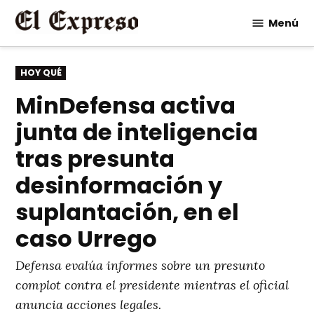
Saltar
Menú
al
contenido
PUBLICADO
HOY QUÉ
EN
MinDefensa activa
junta de inteligencia
tras presunta
desinformación y
suplantación, en el
caso Urrego
Defensa evalúa informes sobre un presunto
complot contra el presidente mientras el oficial
anuncia acciones legales.