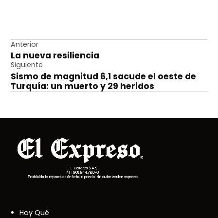
Navegación
Anterior
La nueva resiliencia
de
Siguiente
entradas
Sismo de magnitud 6,1 sacude el oeste de
Turquía: un muerto y 29 heridos
Hoy Qué