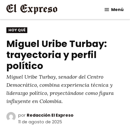
Saltar
Menú
al
contenido
PUBLICADO
HOY QUÉ
EN
Miguel Uribe Turbay:
trayectoria y perfil
político
Miguel Uribe Turbay, senador del Centro
Democrático, combina experiencia técnica y
liderazgo político, proyectándose como figura
influyente en Colombia.
por
Redacción El Expreso
11 de agosto de 2025