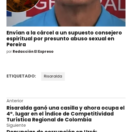
Envían a la cárcel a un supuesto consejero
espiritual por presunto abuso sexual en
Pereira
por
Redacción El Expreso
ETIQUETADO:
Risaralda
Navegación
Anterior
Risaralda ganó una casilla y ahora ocupa el
de
4º. lugar en el Índice de Competitividad
entradas
Turística Regional de Colombia
Siguiente