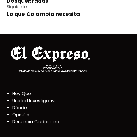
entradas
Dosquebradas
Siguiente
Lo que Colombia necesita
Hoy Qué
Unidad Investigativa
Dónde
Opinión
Denuncia Ciudadana