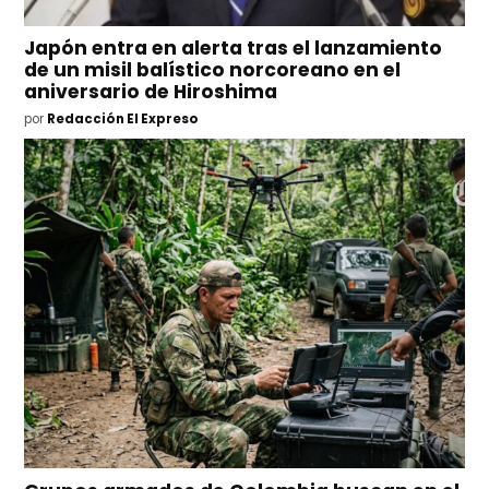
Japón entra en alerta tras el lanzamiento
de un misil balístico norcoreano en el
aniversario de Hiroshima
por
Redacción El Expreso