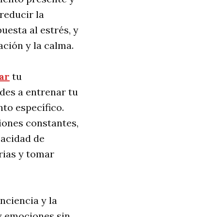
reducir la
uesta al estrés, y
ación y la calma.
ar
tu
ndes a entrenar tu
to específico.
iones constantes,
pacidad de
rias y tomar
nciencia y la
y emociones sin