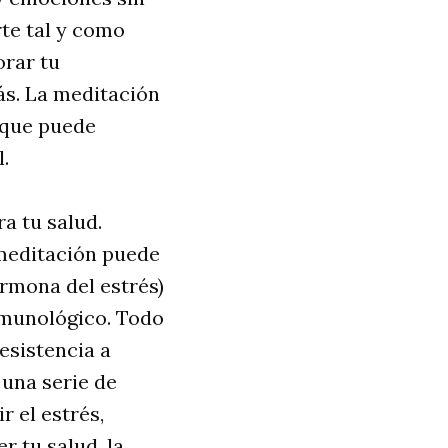
rte tal y como
orar tu
ás. La meditación
o que puede
.
a tu salud.
 meditación puede
hormona del estrés)
inmunológico. Todo
esistencia a
una serie de
r el estrés,
r tu salud, la