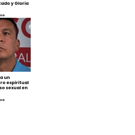
ado y Gloria
eso
 a un
o espiritual
so sexual en
eso