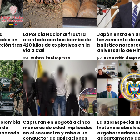
na
La Policía Nacional frustra
Japón entra en al
dades en
atentado con bus bomba de
lanzamiento de un
ción tras
420 kilos de explosivos en la
balístico norcore
vía a Cali
aniversario de H
por
Redacción El Expreso
por
Redacción El Expr
Colombia
Capturan en Bogotá a cinco
La Sala Especial 
o de
menores de edad implicados
Instancia absolvió
avanzada
en el secuestro y robo a un
exgobernadoras 
conductor de aplicaciones
departamento de