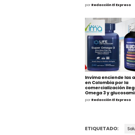
por
Redacción El Expreso
Invima enciende las 
en Colombia por la
comercialización ileg
Omega 3 y glucosam
por
Redacción El Expreso
ETIQUETADO:
Sal