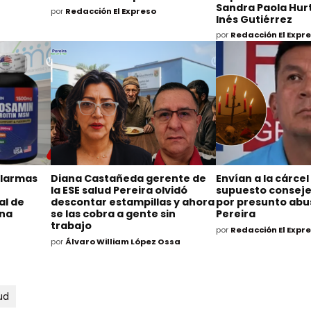
Sandra Paola Hurt
por
Redacción El Expreso
Inés Gutiérrez
por
Redacción El Expr
alarmas
Diana Castañeda gerente de
Envían a la cárcel
la ESE salud Pereira olvidó
supuesto consejer
al de
descontar estampillas y ahora
por presunto abu
ina
se las cobra a gente sin
Pereira
trabajo
por
Redacción El Expr
por
Álvaro William López Ossa
ud