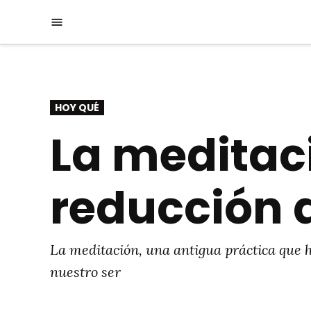
Saltar
Menú
al
contenido
PUBLICADO
HOY QUÉ
EN
La meditaci
reducción d
La meditación, una antigua práctica que 
nuestro ser