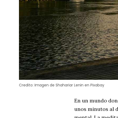
Credito:
Imagen de Shahariar Lenin en Pixabay
En un mundo dond
unos minutos al d
mental. La medita