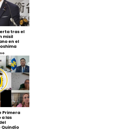
erta tras el
 misil
ano en el
iroshima
eso
de Primera
 a las
del
 Quindío