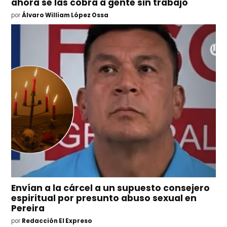
ahora se las cobra a gente sin trabajo
por
Álvaro William López Ossa
Envían a la cárcel a un supuesto consejero
espiritual por presunto abuso sexual en
Pereira
por
Redacción El Expreso