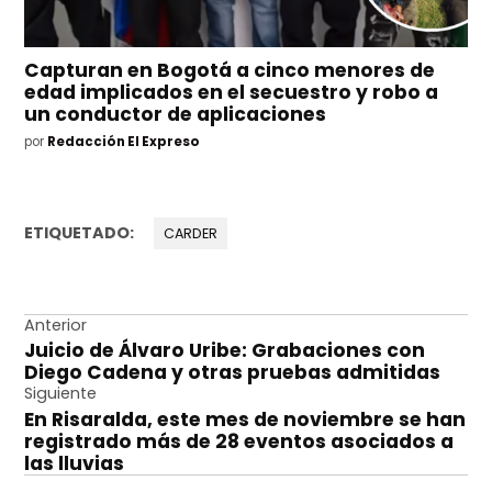
Capturan en Bogotá a cinco menores de
edad implicados en el secuestro y robo a
un conductor de aplicaciones
por
Redacción El Expreso
ETIQUETADO:
CARDER
Navegación
Anterior
Juicio de Álvaro Uribe: Grabaciones con
de
Diego Cadena y otras pruebas admitidas
entradas
Siguiente
En Risaralda, este mes de noviembre se han
registrado más de 28 eventos asociados a
las lluvias