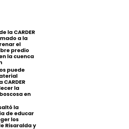
 de la CARDER
amado a la
renar el
bre predio
en la cuenca
n
sos puede
aterial
la CARDER
lecer la
 boscosa en
altó la
ia de educar
ger los
e Risaralda y