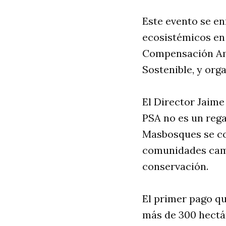
Este evento se e
ecosistémicos en 
Compensación Amb
Sostenible, y or
El Director Jaim
PSA no es un reg
Masbosques se co
comunidades camp
conservación.
El primer pago qu
más de 300 hectá