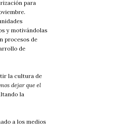
arización para
noviembre.
unidades
os y motivándolas
on procesos de
arrollo de
ir la cultura de
mos dejar que el
ltando la
mado a los medios