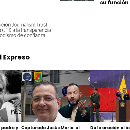
su función
l Expreso
l padre y
Capturado Jesús Maria: el
De la oración al b