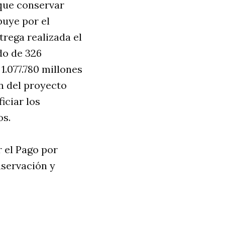
que conservar
buye por el
rega realizada el
do de 326
1.077.780 millones
n del proyecto
iciar los
os.
r el Pago por
nservación y