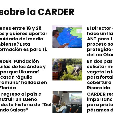
sobre la CARDER
enes entre 18 y 28
El Director
os y quieres aportar
hace un ll
 cuidado del medio
ANT para f
biente? Esta
proceso so
ormación es para ti.
protegido 
del río Otú
RDER, Fundación
En dos pa
ilas de los Andes y
solicitar m
oparque Ukumarí
vegetal a 
scatan ‘águila
para forta
ramuna’ hallada en
cobertura
Florida
Risaralda
 regreso al país a
CARDER res
nstruir un sueño
importanc
de: la historia de “Del
para prote
ndo Salsas”
páramos d