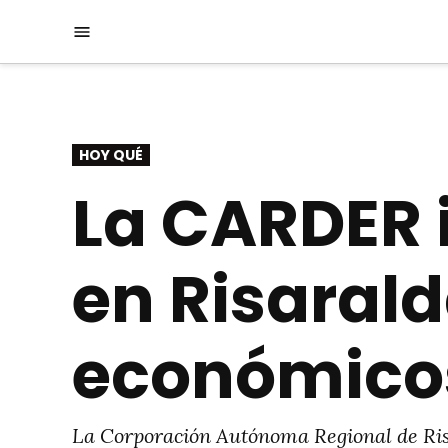
Saltar
Menú
al
contenido
PUBLICADO
HOY QUÉ
EN
La CARDER 
en Risarald
económico
La Corporación Autónoma Regional de Risa