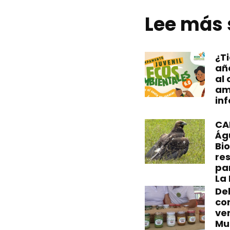
Lee más 
¿Ti
añ
al
am
inf
CA
Águ
Bi
re
pa
La 
Del
co
ver
Mu