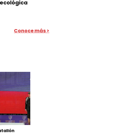
 ecológica
Conoce más >
atallón