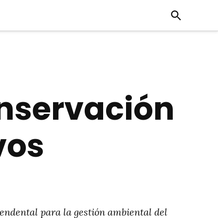
Open
Search
onservación
vos
ndental para la gestión ambiental del