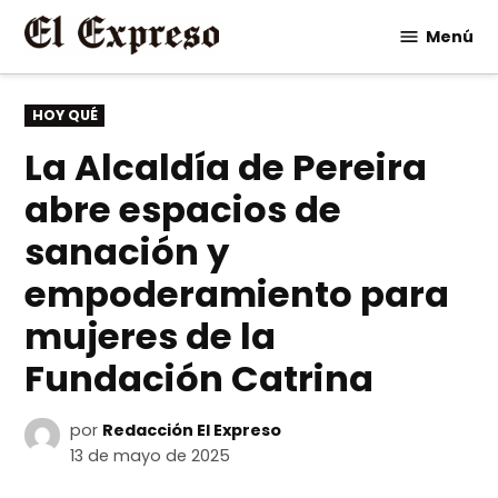
Saltar
Menú
al
contenido
PUBLICADO
HOY QUÉ
EN
La Alcaldía de Pereira
abre espacios de
sanación y
empoderamiento para
mujeres de la
Fundación Catrina
por
Redacción El Expreso
13 de mayo de 2025