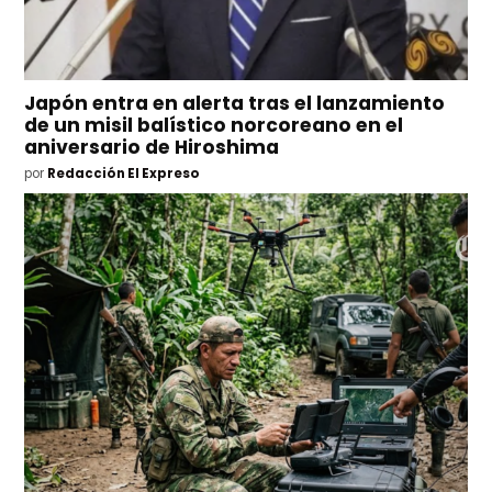
Japón entra en alerta tras el lanzamiento
de un misil balístico norcoreano en el
aniversario de Hiroshima
por
Redacción El Expreso