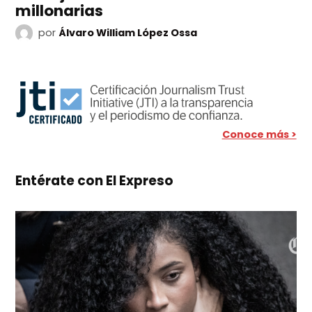
millonarias
por
Álvaro William López Ossa
Conoce más >
Entérate con El Expreso