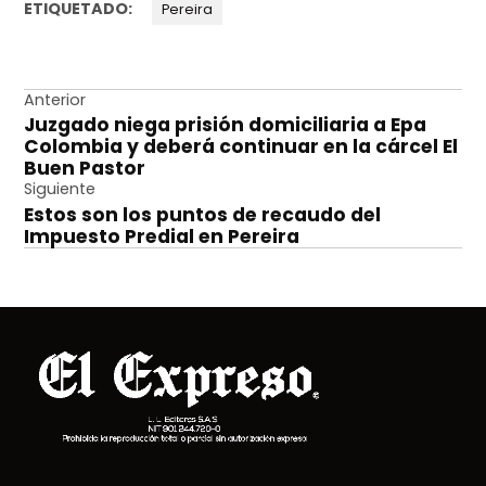
ETIQUETADO:
Pereira
Navegación
Anterior
Juzgado niega prisión domiciliaria a Epa
de
Colombia y deberá continuar en la cárcel El
entradas
Buen Pastor
Siguiente
Estos son los puntos de recaudo del
Impuesto Predial en Pereira