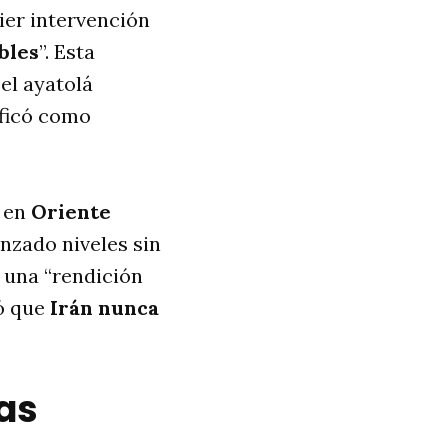
uier intervención
bles
”. Esta
el ayatolá
ificó como
n en
Oriente
anzado niveles sin
 una “rendición
ró que
Irán nunca
las