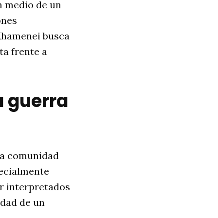
en medio de un
ones
 Khamenei busca
ta frente a
a guerra
 la comunidad
pecialmente
r interpretados
idad de un