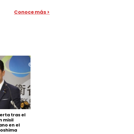
Conoce más >
erta tras el
 misil
ano en el
iroshima