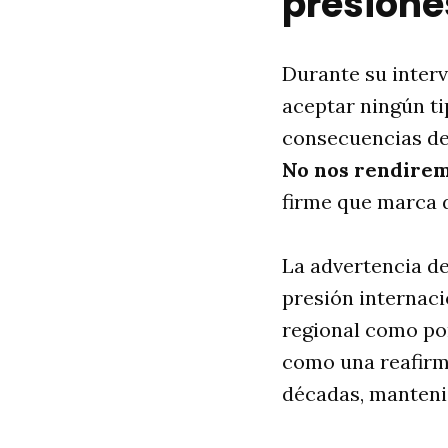
presione
Durante su interv
aceptar ningún ti
consecuencias dev
No nos rendire
firme que marca d
La advertencia d
presión internaci
regional como por
como una reafirma
décadas, manteni