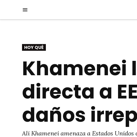
Saltar
Menú
al
contenido
PUBLICADO
HOY QUÉ
EN
Khamenei l
directa a E
daños irre
Ali Khamenei amenaza a Estados Unidos con