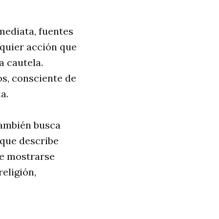
mediata, fuentes
quier acción que
a cautela.
os, consciente de
a.
 también busca
o que describe
de mostrarse
eligión,