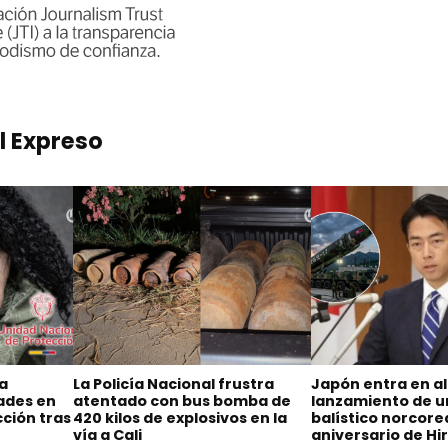
l Expreso
na
La Policía Nacional frustra
Japón entra en al
dades en
atentado con bus bomba de
lanzamiento de un
ción tras
420 kilos de explosivos en la
balístico norcore
vía a Cali
aniversario de H