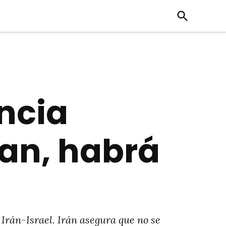
Open
Search
ncia
acan, habrá
 Irán-Israel. Irán asegura que no se