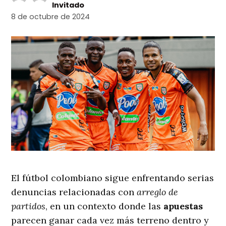
Invitado
8 de octubre de 2024
El fútbol colombiano sigue enfrentando serias
denuncias relacionadas con
arreglo de
partidos
, en un contexto donde las
apuestas
parecen ganar cada vez más terreno dentro y