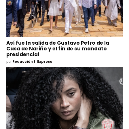
Así fue la salida de Gustavo Petro de la
Casa de Nariño y el fin de su mandato
presidencial
por
Redacción El Expreso