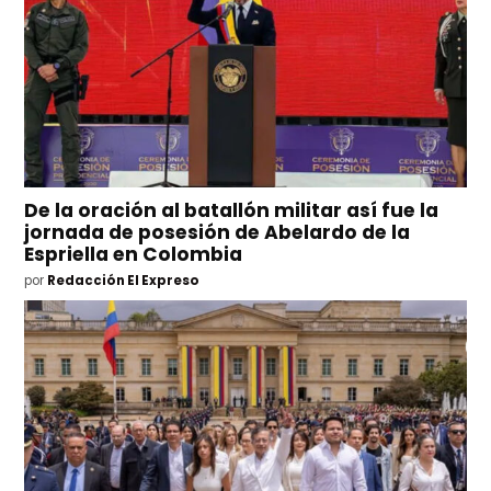
De la oración al batallón militar así fue la
jornada de posesión de Abelardo de la
Espriella en Colombia
por
Redacción El Expreso