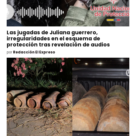
Las jugadas de Juliana guerrero,
irregularidades en el esquema de
protección tras revelación de audios
por
Redacción El Expreso