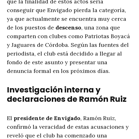
que la finalidad de estos actos sería
conseguir que Envigado pierda la categoría,
ya que actualmente se encuentra muy cerca
de los puestos de
descenso
, una zona que
comparten con clubes como Patriotas Boyacá
y Jaguares de Córdoba. Según las fuentes del
periodista, el club está decidido a llegar al
fondo de este asunto y presentar una
denuncia formal en los próximos días.
Investigación interna y
declaraciones de Ramón Ruiz
El
presidente de Envigado
, Ramón Ruiz,
confirmó la veracidad de estas acusaciones y
reveló que el club ha comenzado una