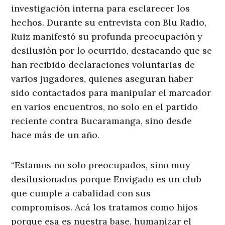
investigación interna para esclarecer los
hechos. Durante su entrevista con Blu Radio,
Ruiz manifestó su profunda preocupación y
desilusión por lo ocurrido, destacando que se
han recibido declaraciones voluntarias de
varios jugadores, quienes aseguran haber
sido contactados para manipular el marcador
en varios encuentros, no solo en el partido
reciente contra Bucaramanga, sino desde
hace más de un año.
“Estamos no solo preocupados, sino muy
desilusionados porque Envigado es un club
que cumple a cabalidad con sus
compromisos. Acá los tratamos como hijos
porque esa es nuestra base, humanizar el