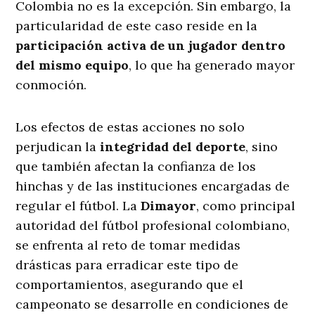
Colombia no es la excepción. Sin embargo, la
particularidad de este caso reside en la
participación activa de un jugador dentro
del mismo equipo
, lo que ha generado mayor
conmoción.
Los efectos de estas acciones no solo
perjudican la
integridad del deporte
, sino
que también afectan la confianza de los
hinchas y de las instituciones encargadas de
regular el fútbol. La
Dimayor
, como principal
autoridad del fútbol profesional colombiano,
se enfrenta al reto de tomar medidas
drásticas para erradicar este tipo de
comportamientos, asegurando que el
campeonato se desarrolle en condiciones de