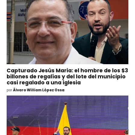
Capturado Jesús Maria: el hombre de los $3
billones de regalías y del lote del municipio
casi regalado a una iglesia
por
Álvaro William López Ossa