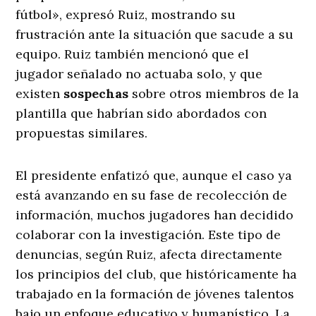
fútbol», expresó Ruiz, mostrando su
frustración ante la situación que sacude a su
equipo. Ruiz también mencionó que el
jugador señalado no actuaba solo, y que
existen
sospechas
sobre otros miembros de la
plantilla que habrían sido abordados con
propuestas similares.
El presidente enfatizó que, aunque el caso ya
está avanzando en su fase de recolección de
información, muchos jugadores han decidido
colaborar con la investigación. Este tipo de
denuncias, según Ruiz, afecta directamente
los principios del club, que históricamente ha
trabajado en la formación de jóvenes talentos
bajo un enfoque educativo y humanístico. La