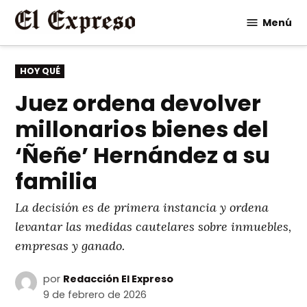
Saltar
Menú
al
contenido
PUBLICADO
HOY QUÉ
EN
Juez ordena devolver
millonarios bienes del
‘Ñeñe’ Hernández a su
familia
La decisión es de primera instancia y ordena
levantar las medidas cautelares sobre inmuebles,
empresas y ganado.
por
Redacción El Expreso
9 de febrero de 2026