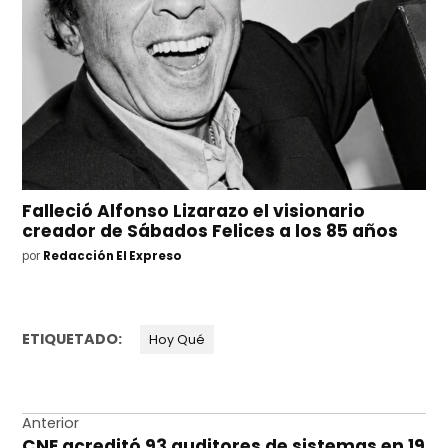
Falleció Alfonso Lizarazo el visionario
creador de Sábados Felices a los 85 años
por
Redacción El Expreso
ETIQUETADO:
Hoy Qué
Navegación
Anterior
CNE acreditó 93 auditores de sistemas en 19