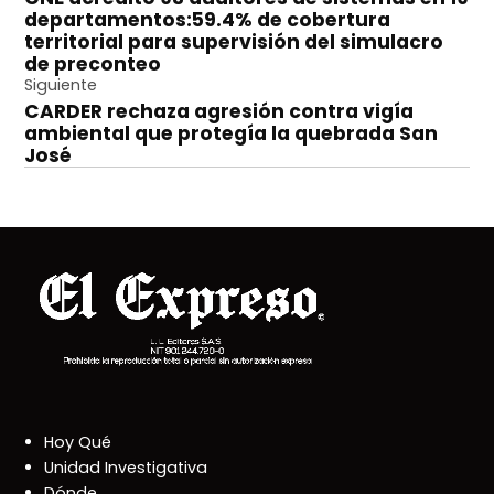
de
departamentos:59.4% de cobertura
entradas
territorial para supervisión del simulacro
de preconteo
Siguiente
CARDER rechaza agresión contra vigía
ambiental que protegía la quebrada San
José
Hoy Qué
Unidad Investigativa
Dónde