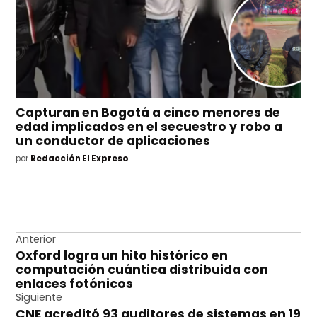
Capturan en Bogotá a cinco menores de
edad implicados en el secuestro y robo a
un conductor de aplicaciones
por
Redacción El Expreso
Navegación
Anterior
Oxford logra un hito histórico en
de
computación cuántica distribuida con
entradas
enlaces fotónicos
Siguiente
CNE acreditó 93 auditores de sistemas en 19