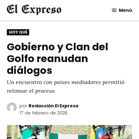
Saltar
Menú
al
contenido
PUBLICADO
HOY QUÉ
EN
Gobierno y Clan del
Golfo reanudan
diálogos
Un encuentro con países mediadores permitió
retomar el proceso.
por
Redacción El Expreso
17 de febrero de 2026