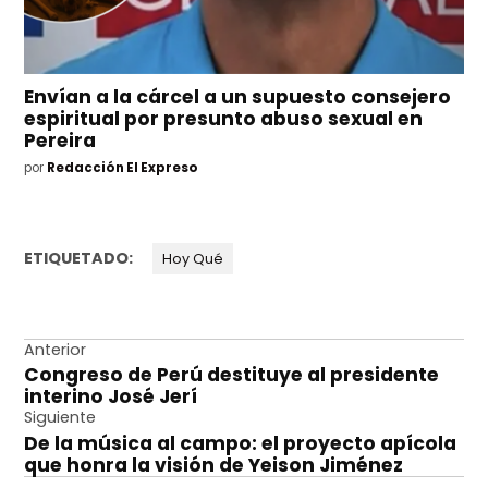
Envían a la cárcel a un supuesto consejero
espiritual por presunto abuso sexual en
Pereira
por
Redacción El Expreso
ETIQUETADO:
Hoy Qué
Navegación
Anterior
Congreso de Perú destituye al presidente
de
interino José Jerí
entradas
Siguiente
De la música al campo: el proyecto apícola
que honra la visión de Yeison Jiménez