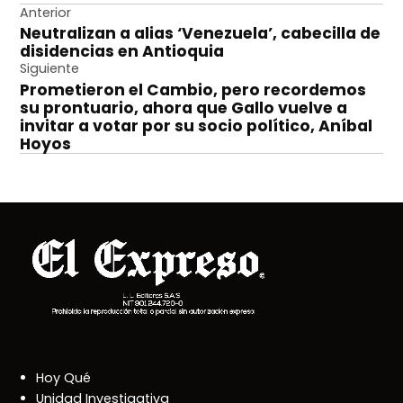
Navegación
Anterior
Neutralizan a alias ‘Venezuela’, cabecilla de
de
disidencias en Antioquia
entradas
Siguiente
Prometieron el Cambio, pero recordemos
su prontuario, ahora que Gallo vuelve a
invitar a votar por su socio político, Aníbal
Hoyos
Hoy Qué
Unidad Investigativa