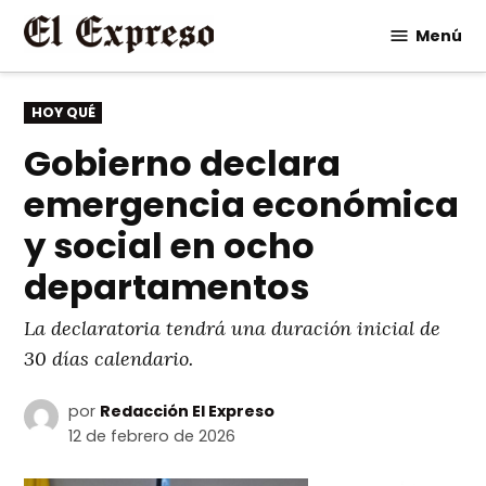
Saltar
Menú
al
contenido
PUBLICADO
HOY QUÉ
EN
Gobierno declara
emergencia económica
y social en ocho
departamentos
La declaratoria tendrá una duración inicial de
30 días calendario.
por
Redacción El Expreso
12 de febrero de 2026