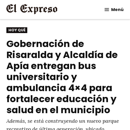
Saltar
Menú
al
contenido
PUBLICADO
HOY QUÉ
EN
Gobernación de
Risaralda y Alcaldía de
Apía entregan bus
universitario y
ambulancia 4×4 para
fortalecer educación y
salud en el municipio
Además, se está construyendo un nuevo parque
recreativo de última generación, ubicado