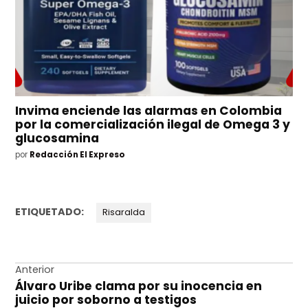
Invima enciende las alarmas en Colombia
por la comercialización ilegal de Omega 3 y
glucosamina
por
Redacción El Expreso
ETIQUETADO:
Risaralda
Navegación
Anterior
Álvaro Uribe clama por su inocencia en
de
juicio por soborno a testigos