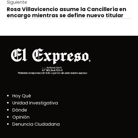
entradas
Siguiente
Rosa Villavicencio asume la Cancillería en
encargo mientras se define nuevo titular
Hoy Qué
Unidad Investigativa
Dónde
Opinión
Denuncia Ciudadana