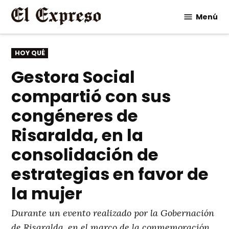
Saltar
Menú
al
contenido
PUBLICADO
HOY QUÉ
EN
Gestora Social
compartió con sus
congéneres de
Risaralda, en la
consolidación de
estrategias en favor de
la mujer
Durante un evento realizado por la Gobernación
de Risaralda, en el marco de la conmemoración