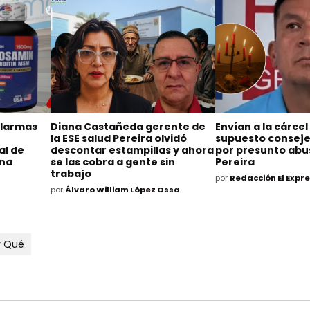
alarmas
Diana Castañeda gerente de
Envían a la cárcel
la ESE salud Pereira olvidó
supuesto consejer
al de
descontar estampillas y ahora
por presunto abu
ina
se las cobra a gente sin
Pereira
trabajo
por
Redacción El Expr
por
Álvaro William López Ossa
y Qué