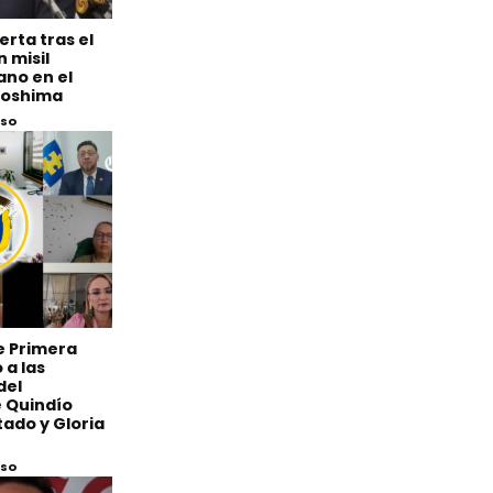
erta tras el
 misil
ano en el
iroshima
eso
de Primera
 a las
del
 Quindío
ado y Gloria
eso