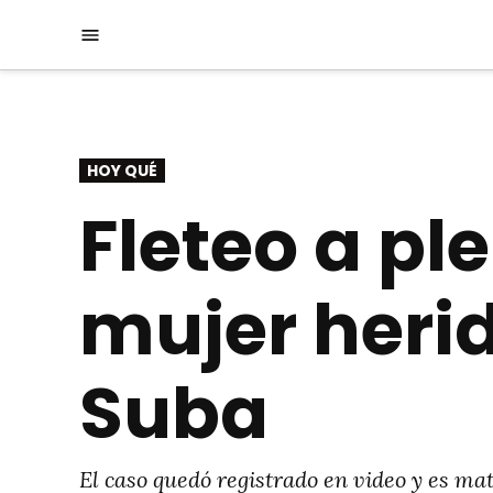
Saltar
Menú
al
contenido
PUBLICADO
HOY QUÉ
EN
Fleteo a pl
mujer herid
Suba
El caso quedó registrado en video y es mat