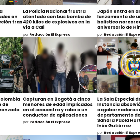
na
La Policía Nacional frustra
Japón entra en al
dades en
atentado con bus bomba de
lanzamiento de un
ción tras
420 kilos de explosivos en la
balístico norcore
vía a Cali
aniversario de H
por
Redacción El Expreso
por
Redacción El Expr
Colombia
Capturan en Bogotá a cinco
La Sala Especial 
o de
menores de edad implicados
Instancia absolvió
avanzada
en el secuestro y robo a un
exgobernadoras 
conductor de aplicaciones
departamento de
Sandra Paola Hurt
por
Redacción El Expreso
Inés Gutiérrez
por
Redacción El Expr