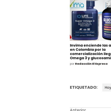
Invima enciende las 
en Colombia por la
comercialización ileg
Omega 3 y glucosam
por
Redacción El Expreso
ETIQUETADO:
Ho
Anterior