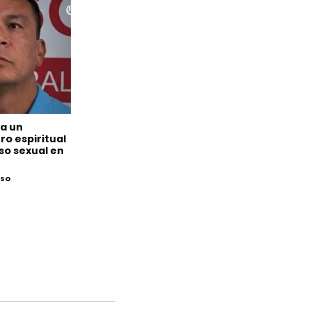
 a un
o espiritual
so sexual en
eso