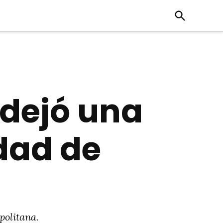
Open
Search
a dejó una
idad de
politana.