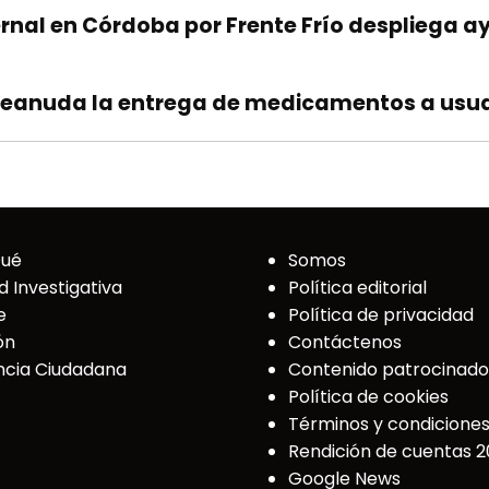
ión
rnal en Córdoba por Frente Frío despliega 
s
reanuda la entrega de medicamentos a usua
Qué
Somos
d Investigativa
Política editorial
e
Política de privacidad
ón
Contáctenos
cia Ciudadana
Contenido patrocinado
Política de cookies
Términos y condicione
Rendición de cuentas 
Google News