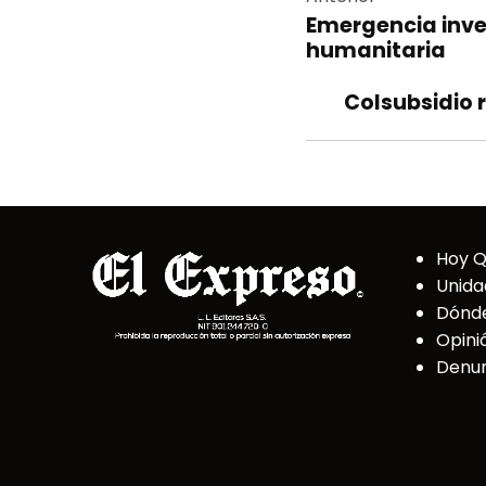
Navegac
Emergencia inve
de
humanitaria
entrada
Colsubsidio 
Hoy 
Unida
Dónd
Opini
Denun