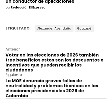
un conductor de aplicaciones
por
Redacción El Expreso
ETIQUETADO:
Alexander Avendaño
Guatapé
Navegación
Anterior
Votar en las elecciones de 2026 también
de
trae beneficios estos son los descuentos e
entradas
incentivos que pueden recibir los
ciudadanos
Siguiente
La MOE denuncia graves fallas de
neutralidad y problemas técnicos en las
elecciones presidenciales 2026 de
Colombia