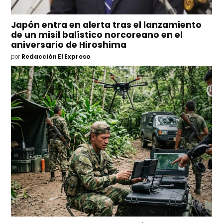
Japón entra en alerta tras el lanzamiento
de un misil balístico norcoreano en el
aniversario de Hiroshima
por
Redacción El Expreso