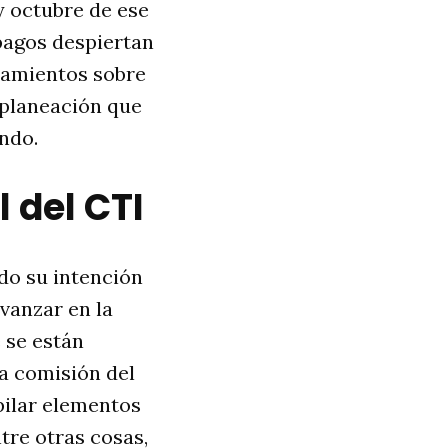
y octubre de ese
 pagos despiertan
namientos sobre
a planeación que
ando.
 del CTI
ado su intención
vanzar en la
 se están
na comisión del
pilar elementos
ntre otras cosas,