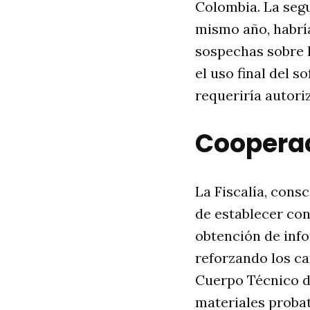
Colombia. La segu
mismo año, habría
sospechas sobre 
el uso final del 
requeriría autori
Cooperaci
La Fiscalía, cons
de establecer co
obtención de inf
reforzando los ca
Cuerpo Técnico de
materiales probato