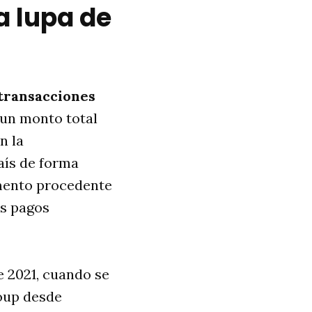
a lupa de
transacciones
r un monto total
n la
país de forma
umento procedente
os pagos
e 2021, cuando se
oup desde