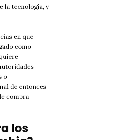
 la tecnología, y
ncias en que
logado como
equiere
 autoridades
s o
onal de entonces
 de compra
a los