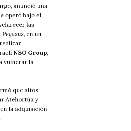
argo, anunció una
e operó bajo el
sclarecer las
a Pegasus
, en un
realizar
raelí
NSO Group
,
a vulnerar la
irmó que altos
ar Atehortúa y
 en la adquisición
.