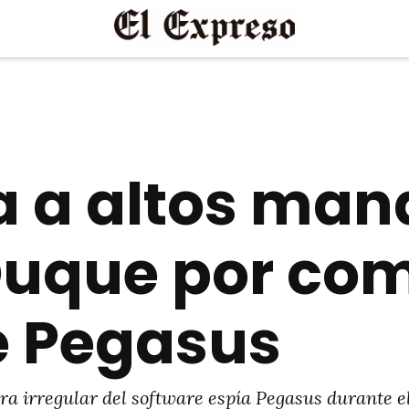
ta a altos man
 Duque por co
de Pegasus
ra irregular del software espía Pegasus durante e