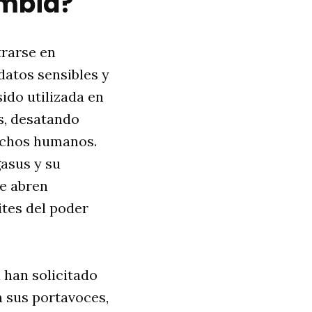
ombia?
trarse en
datos sensibles y
ido utilizada en
os, desatando
rechos humanos.
gasus y su
ue abren
ites del poder
 han solicitado
 sus portavoces,