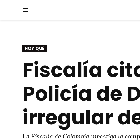
Saltar
Menú
al
contenido
PUBLICADO
HOY QUÉ
EN
Fiscalía ci
Policía de
irregular 
La Fiscalía de Colombia investiga la comp