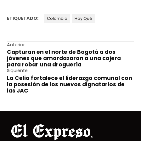
ETIQUETADO:
Colombia
Hoy Qué
Navegación
Anterior
Capturan en el norte de Bogotá a dos
de
jóvenes que amordazaron a una cajera
entradas
para robar una droguería
Siguiente
La Celia fortalece el liderazgo comunal con
la posesión de los nuevos dignatarios de
las JAC