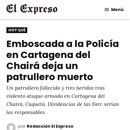
Saltar
Menú
al
contenido
PUBLICADO
HOY QUÉ
EN
Emboscada a la Policía
en Cartagena del
Chairá deja un
patrullero muerto
Un patrullero fallecido y tres heridos tras
violento ataque armado en Cartagena del
Chairá, Caquetá. Disidencias de las Farc serían
las responsables.
por
Redacción El Expreso