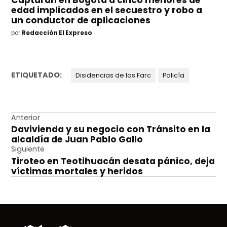
Capturan en Bogotá a cinco menores de
edad implicados en el secuestro y robo a
un conductor de aplicaciones
por
Redacción El Expreso
ETIQUETADO:
Disidencias de las Farc
Policía
Navegación
Anterior
Davivienda y su negocio con Tránsito en la
de
alcaldía de Juan Pablo Gallo
entradas
Siguiente
Tiroteo en Teotihuacán desata pánico, deja
víctimas mortales y heridos