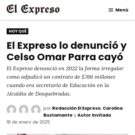
Saltar
Menú
al
contenido
PUBLICADO
HOY QUÉ
EN
El Expreso lo denunció y
Celso Omar Parra cayó
El Expreso denunció en 2022 la forma irregular
como adjudicó un contrato de $766 millones
cuando era secretario de Educación en la
Alcaldía de Dosquebradas.
por
Redacción El Expreso
,
Carolina
Bustamante
y
Autor Invitado
18 de enero de 2025