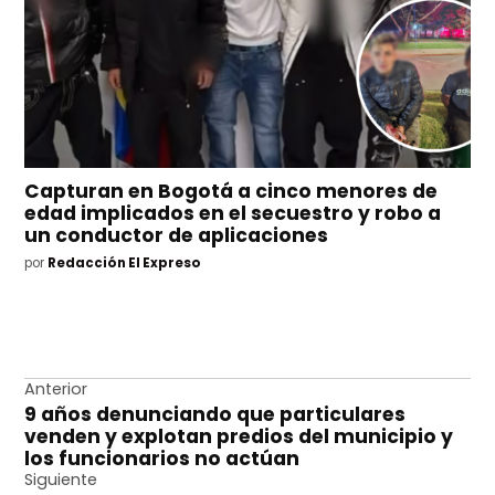
Capturan en Bogotá a cinco menores de
edad implicados en el secuestro y robo a
un conductor de aplicaciones
por
Redacción El Expreso
Navegación
Anterior
9 años denunciando que particulares
de
venden y explotan predios del municipio y
entradas
los funcionarios no actúan
Siguiente