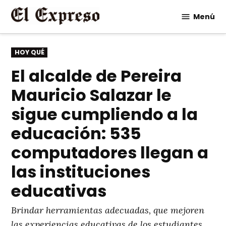
Saltar
Menú
al
contenido
PUBLICADO
HOY QUÉ
EN
El alcalde de Pereira
Mauricio Salazar le
sigue cumpliendo a la
educación: 535
computadores llegan a
las instituciones
educativas
Brindar herramientas adecuadas, que mejoren
las experiencias educativas de los estudiantes,