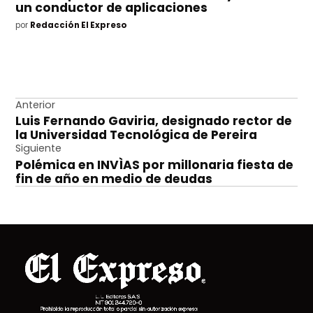
un conductor de aplicaciones
por
Redacción El Expreso
Navegación
Anterior
Luis Fernando Gaviria, designado rector de
de
la Universidad Tecnológica de Pereira
entradas
Siguiente
Polémica en INVÌAS por millonaria fiesta de
fin de año en medio de deudas