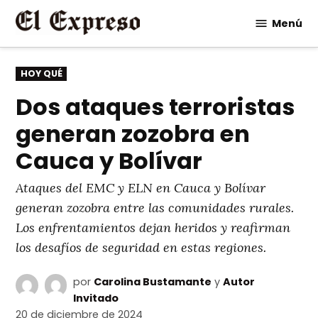
Saltar
Menú
al
contenido
PUBLICADO
HOY QUÉ
EN
Dos ataques terroristas
generan zozobra en
Cauca y Bolívar
Ataques del EMC y ELN en Cauca y Bolívar
generan zozobra entre las comunidades rurales.
Los enfrentamientos dejan heridos y reafirman
los desafíos de seguridad en estas regiones.
por
Carolina Bustamante
y
Autor
Invitado
20 de diciembre de 2024