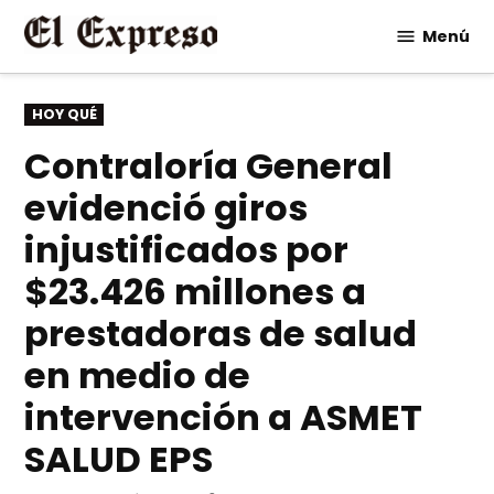
Saltar
Menú
al
contenido
PUBLICADO
HOY QUÉ
EN
Contraloría General
evidenció giros
injustificados por
$23.426 millones a
prestadoras de salud
en medio de
intervención a ASMET
SALUD EPS