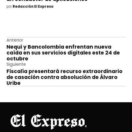
por
Redacción El Expreso
Navegación
Anterior
Nequi y Bancolombia enfrentan nueva
de
caída en sus servicios digitales este 24 de
entradas
octubre
Siguiente
Fiscalía presentará recurso extraordinario
de casación contra absolución de Álvaro
Uribe