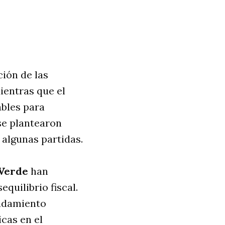
ción de las
Mientras que el
ables para
se plantearon
 algunas partidas.
 Verde
han
quilibrio fiscal.
eudamiento
cas en el