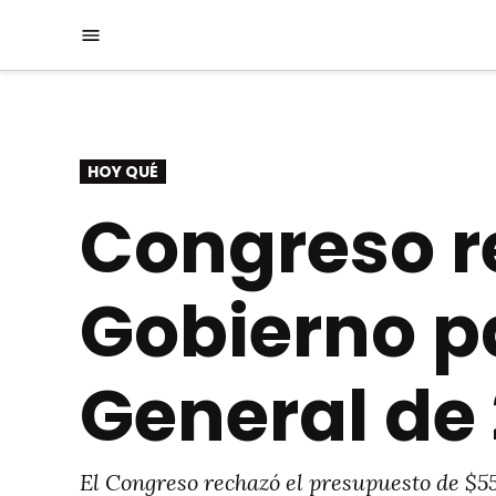
Saltar
Menú
al
contenido
PUBLICADO
HOY QUÉ
EN
Congreso r
Gobierno p
General de
El Congreso rechazó el presupuesto de $55