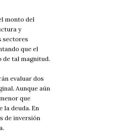
l monto del
uctura y
s sectores
ntando que el
o de tal magnitud.
rán evaluar dos
ginal. Aunque aún
a menor que
e la deuda. En
s de inversión
a.