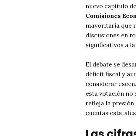
nuevo capítulo de
Comisiones Eco
mayoritaria que re
discusiones en to
significativos a l
El debate se des
déficit fiscal y a
considerar escena
esta votación no 
refleja la presión
cuentas estatales
Las cifra