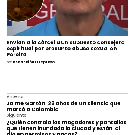
Envían a la cárcel a un supuesto consejero
espiritual por presunto abuso sexual en
Pereira
por
Redacción El Expreso
Navegación
Anterior
Jaime Garzón: 26 años de un silencio que
de
marcó a Colombia
entradas
Siguiente
¿Quién controla los mogadores y pantallas
que tienen inundada la ciudad y están al
día en permisos y pagos?