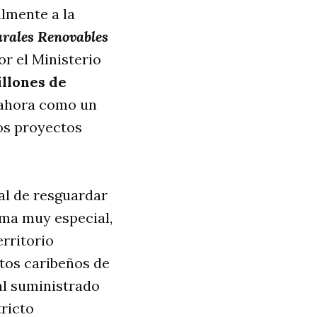
almente a la
urales Renovables
or el Ministerio
illones de
 ahora como un
os proyectos
al de resguardar
orma muy especial,
erritorio
tos caribeños de
ial suministrado
tricto