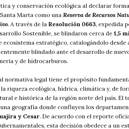
tica y conservación ecológica al declarar form
e Santa Marta como una
Reserva de Recursos Nat
tivo
. A través de la
Resolución 0663
, expedida p
arrollo Sostenible, se blindaron cerca de
1,5 m
e ecosistema estratégico, catalogándolo desde
nentemente blindado ante el desarrollo de nuev
nería y de hidrocarburos.
l normativa legal tiene el propósito fundament
la riqueza ecológica, hídrica, climática y, de f
tural e histórica de la región norte del país. El t
 una geografía donde confluyen los departamen
uajira y Cesar
. De acuerdo con el reporte ofic
gubernamentales, esta decisión obedece a un es