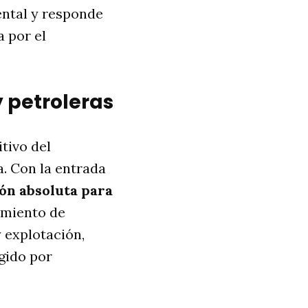
ntal y responde
 por el
y petroleras
itivo del
a. Con la entrada
ón absoluta para
amiento de
 explotación,
egido por