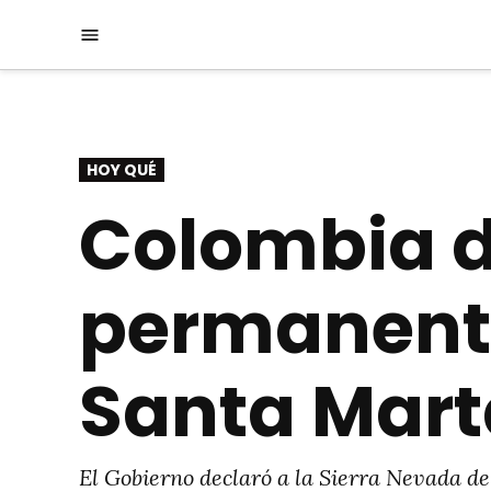
Saltar
Menú
al
contenido
PUBLICADO
HOY QUÉ
EN
Colombia d
permanente
Santa Mart
El Gobierno declaró a la Sierra Nevada d