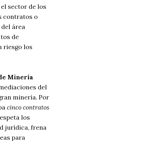
el sector de los
s contratos o
 del área
tos de
 riesgo los
de Minería
nmediaciones del
gran minería. Por
ba
cinco contratos
respeta los
 jurídica, frena
reas para