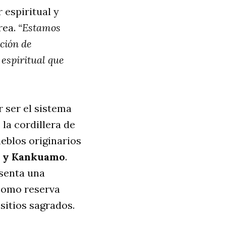
r espiritual y
rea.
“Estamos
ción de
 espiritual que
 ser el sistema
la cordillera de
eblos originarios
o y Kankuamo
.
esenta una
 como reserva
sitios sagrados.