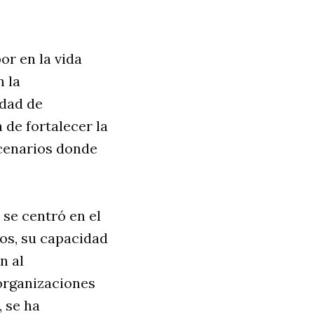
or en la vida
n la
ldad de
 de fortalecer la
scenarios donde
n se centró en el
ios, su capacidad
n al
 organizaciones
, se ha