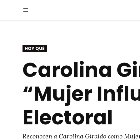
Saltar
Menú
al
contenido
PUBLICADO
HOY QUÉ
EN
Carolina Gi
“Mujer Infl
Electoral
Reconocen a Carolina Giraldo como Mujer I