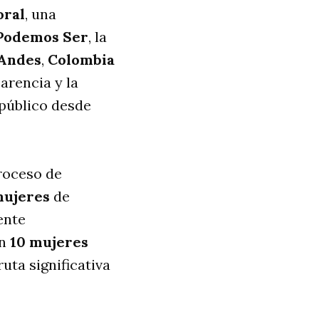
oral
, una
Podemos Ser
, la
 Andes
,
Colombia
parencia y la
 público desde
roceso de
mujeres
de
ente
an
10 mujeres
uta significativa