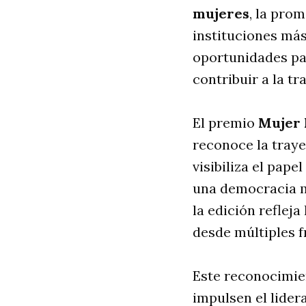
mujeres
, la pro
instituciones más
oportunidades par
contribuir a la t
El premio
Mujer 
reconoce la traye
visibiliza el pap
una democracia má
la edición reflej
desde múltiples f
Este reconocimie
impulsen el lider