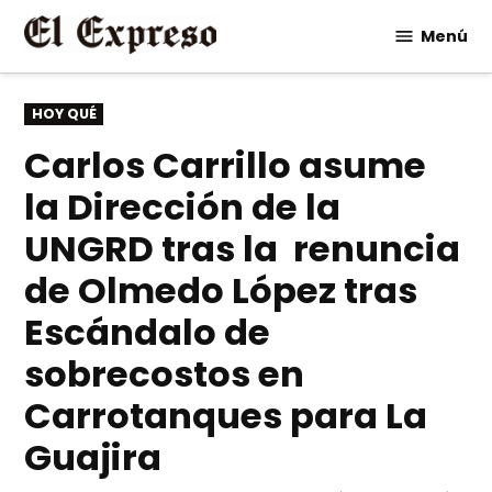
Saltar
Menú
al
contenido
PUBLICADO
HOY QUÉ
EN
Carlos Carrillo asume
la Dirección de la
UNGRD tras la renuncia
de Olmedo López tras
Escándalo de
sobrecostos en
Carrotanques para La
Guajira