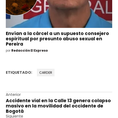
Envían a la cárcel a un supuesto consejero
espiritual por presunto abuso sexual en
Pereira
por
Redacción El Expreso
ETIQUETADO:
CARDER
Navegación
Anterior
Accidente vial en la Calle 13 genera colapso
de
masivo en la movilidad del occidente de
entradas
Bogotá
Siguiente