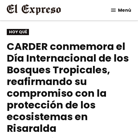
Saltar
Menú
al
contenido
PUBLICADO
HOY QUÉ
EN
CARDER conmemora el
Día Internacional de los
Bosques Tropicales,
reafirmando su
compromiso con la
protección de los
ecosistemas en
Risaralda