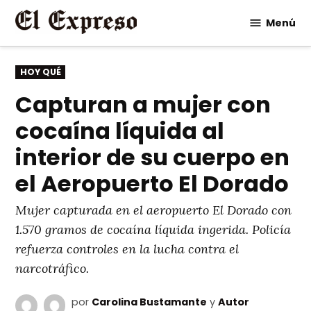
Saltar
Menú
al
contenido
PUBLICADO
HOY QUÉ
EN
Capturan a mujer con
cocaína líquida al
interior de su cuerpo en
el Aeropuerto El Dorado
Mujer capturada en el aeropuerto El Dorado con
1.570 gramos de cocaína líquida ingerida. Policía
refuerza controles en la lucha contra el
narcotráfico.
por
Carolina Bustamante
y
Autor