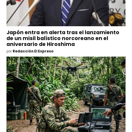
Japón entra en alerta tras el lanzamiento
de un misil balístico norcoreano en el
aniversario de Hiroshima
por
Redacción El Expreso