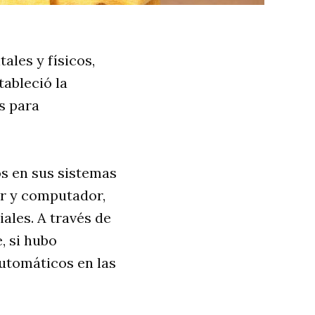
ales y físicos,
ableció la
s para
os en sus sistemas
ar y computador,
ales. A través de
, si hubo
utomáticos en las