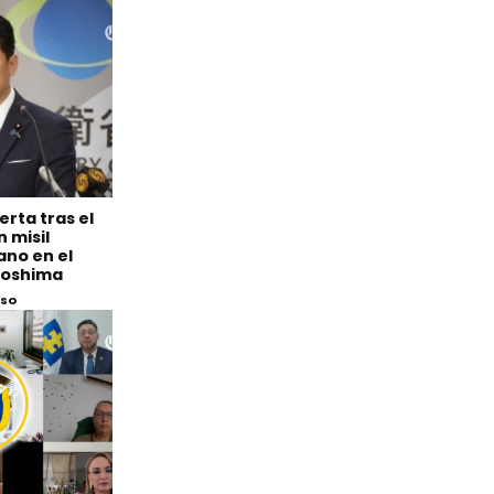
erta tras el
 misil
ano en el
iroshima
eso