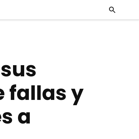
Open
Search
 sus
 fallas y
s a