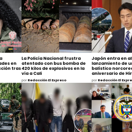
na
La Policía Nacional frustra
Japón entra en al
dades en
atentado con bus bomba de
lanzamiento de un
ción tras
420 kilos de explosivos en la
balístico norcore
vía a Cali
aniversario de H
por
Redacción El Expreso
por
Redacción El Expr