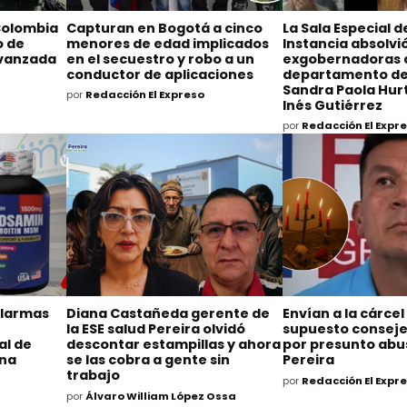
Colombia
Capturan en Bogotá a cinco
La Sala Especial 
o de
menores de edad implicados
Instancia absolvió
avanzada
en el secuestro y robo a un
exgobernadoras 
conductor de aplicaciones
departamento de
Sandra Paola Hurt
por
Redacción El Expreso
Inés Gutiérrez
por
Redacción El Expr
alarmas
Diana Castañeda gerente de
Envían a la cárcel
la ESE salud Pereira olvidó
supuesto consejer
al de
descontar estampillas y ahora
por presunto abu
ina
se las cobra a gente sin
Pereira
trabajo
por
Redacción El Expr
por
Álvaro William López Ossa