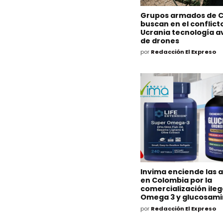
Grupos armados de 
buscan en el conflict
Ucrania tecnología 
de drones
por
Redacción El Expreso
Invima enciende las 
en Colombia por la
comercialización ileg
Omega 3 y glucosam
por
Redacción El Expreso