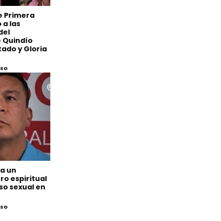
de Primera
 a las
del
 Quindío
ado y Gloria
eso
 a un
o espiritual
so sexual en
eso