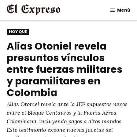
Saltar
Menú
al
contenido
PUBLICADO
HOY QUÉ
EN
Alias Otoniel revela
presuntos vínculos
entre fuerzas militares
y paramilitares en
Colombia
Alias Otoniel revela ante la JEP supuestos nexos
entre el Bloque Centauros y la Fuerza Aérea
Colombiana, incluyendo pagos a altos mandos.
Este testimonio expone nuevas facetas del