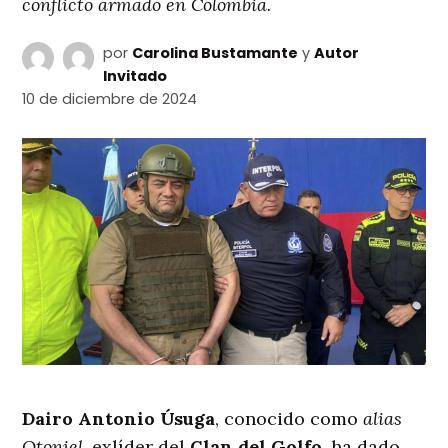
conflicto armado en Colombia.
por
Carolina Bustamante
y
Autor
Invitado
10 de diciembre de 2024
Dairo Antonio Úsuga
, conocido como
alias
Otoniel
, exlíder del
Clan del Golfo
, ha dado