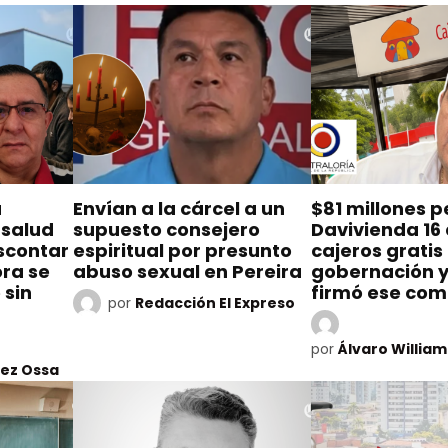
a
Envían a la cárcel a un
$81 millones p
 salud
supuesto consejero
Davivienda 16
escontar
espiritual por presunto
cajeros gratis 
ora se
abuso sexual en Pereira
gobernación 
 sin
firmó ese co
por
Redacción El Expreso
por
Álvaro Willia
pez Ossa