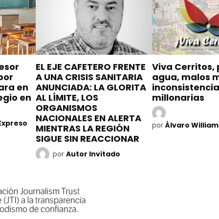
esor
EL EJE CAFETERO FRENTE
Viva Cerritos,
por
A UNA CRISIS SANITARIA
agua, malos 
ara en
ANUNCIADA: LA GLORITA
inconsistenci
egio en
AL LÍMITE, LOS
millonarias
ORGANISMOS
NACIONALES EN ALERTA
Expreso
por
Álvaro Willia
MIENTRAS LA REGIÓN
SIGUE SIN REACCIONAR
por
Autor Invitado