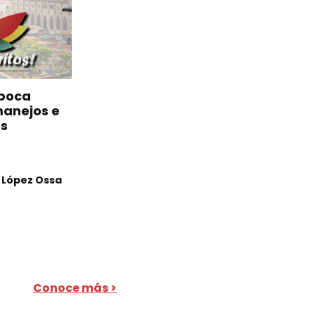
 poca
manejos e
as
m López Ossa
Conoce más >