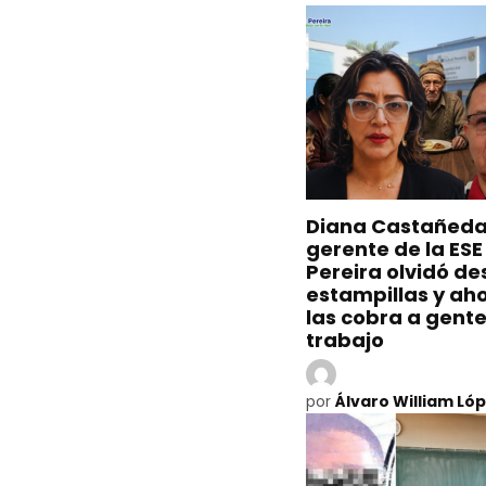
Diana Castañed
gerente de la ESE
Pereira olvidó d
estampillas y ah
las cobra a gente
trabajo
por
Álvaro William Ló