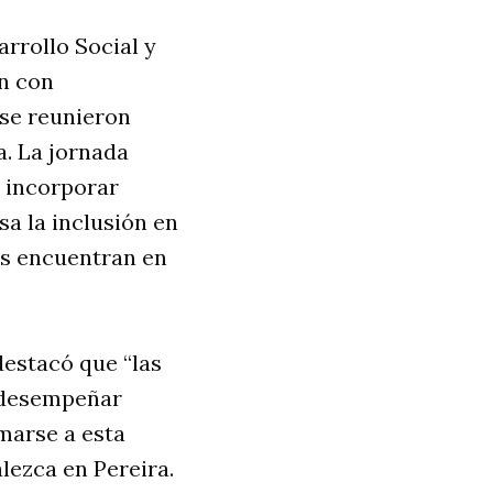
rrollo Social y
ón con
 se reunieron
a. La jornada
e incorporar
a la inclusión en
es encuentran en
estacó que “las
 desempeñar
marse a esta
lezca en Pereira.