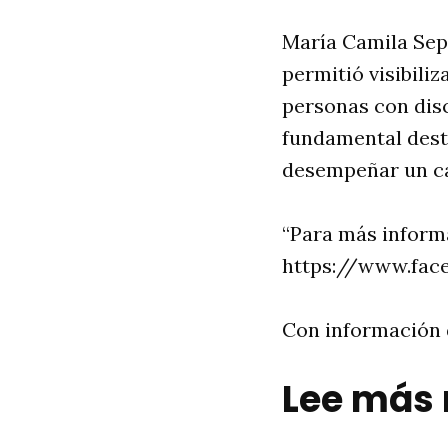
María Camila Sepú
permitió visibiliz
personas con disc
fundamental desta
desempeñar un car
“Para más informa
https://www.fac
Con información d
Lee más 