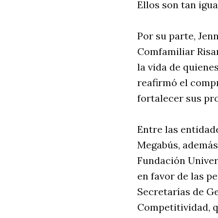
Ellos son tan igu
Por su parte, Jen
Comfamiliar Risar
la vida de quiene
reafirmó el comp
fortalecer sus pr
Entre las entidad
Megabús, además d
Fundación Univers
en favor de las p
Secretarías de G
Competitividad, q