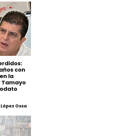
erdidos:
 años con
en la
y Tamayo
modato
m López Ossa