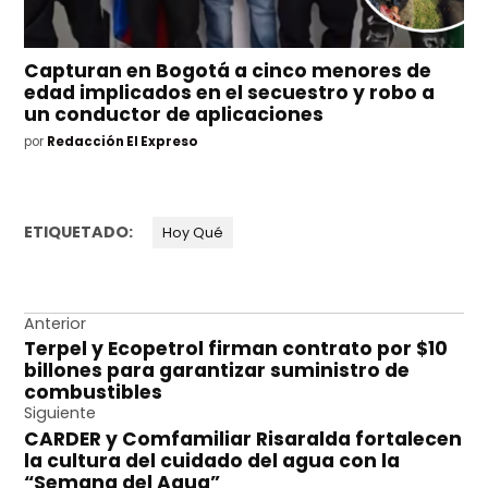
Capturan en Bogotá a cinco menores de
edad implicados en el secuestro y robo a
un conductor de aplicaciones
por
Redacción El Expreso
ETIQUETADO:
Hoy Qué
Navegación
Anterior
Terpel y Ecopetrol firman contrato por $10
de
billones para garantizar suministro de
entradas
combustibles
Siguiente
CARDER y Comfamiliar Risaralda fortalecen
la cultura del cuidado del agua con la
“Semana del Agua”