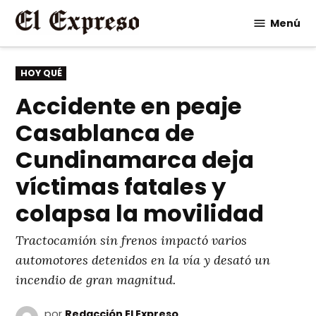
Saltar
Menú
al
contenido
PUBLICADO
HOY QUÉ
EN
Accidente en peaje
Casablanca de
Cundinamarca deja
víctimas fatales y
colapsa la movilidad
Tractocamión sin frenos impactó varios
automotores detenidos en la vía y desató un
incendio de gran magnitud.
por
Redacción El Expreso