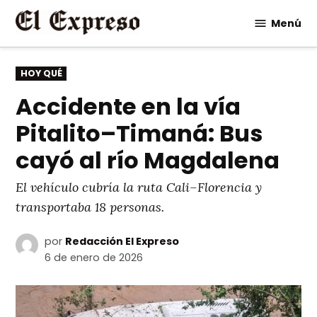
Saltar
Menú
al
contenido
PUBLICADO
HOY QUÉ
EN
Accidente en la vía
Pitalito–Timaná: Bus
cayó al río Magdalena
El vehículo cubría la ruta Cali–Florencia y
transportaba 18 personas.
por
Redacción El Expreso
6 de enero de 2026