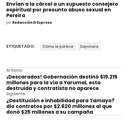
Envían a la cárcel a un supuesto consejero
espiritual por presunto abuso sexual en
Pereira
por
Redacción El Expreso
ETIQUETADO:
Cómo le parece
Sayonara
Navegación
Anterior
¡Descarados! Gobernación destinó $19.215
de
millones para la vía a Yarumal, esta
entradas
destruida y contratista no aparece
Siguiente
¿Destitución e inhabilidad para Tamayo?
dio contratos por $2.620 millones al que
donó $25 millones a su campaña