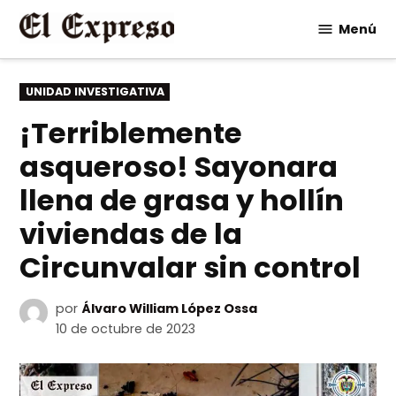
Saltar
Menú
al
contenido
PUBLICADO
UNIDAD INVESTIGATIVA
EN
¡Terriblemente
asqueroso! Sayonara
llena de grasa y hollín
viviendas de la
Circunvalar sin control
por
Álvaro William López Ossa
10 de octubre de 2023