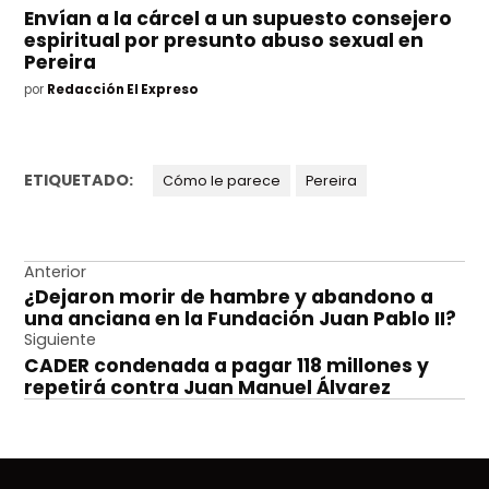
Envían a la cárcel a un supuesto consejero
espiritual por presunto abuso sexual en
Pereira
por
Redacción El Expreso
ETIQUETADO:
Cómo le parece
Pereira
Navegación
Anterior
¿Dejaron morir de hambre y abandono a
de
una anciana en la Fundación Juan Pablo II?
entradas
Siguiente
CADER condenada a pagar 118 millones y
repetirá contra Juan Manuel Álvarez