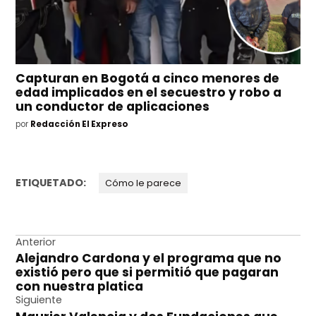
Capturan en Bogotá a cinco menores de
edad implicados en el secuestro y robo a
un conductor de aplicaciones
por
Redacción El Expreso
ETIQUETADO:
Cómo le parece
Navegación
Anterior
Alejandro Cardona y el programa que no
de
existió pero que si permitió que pagaran
entradas
con nuestra platica
Siguiente