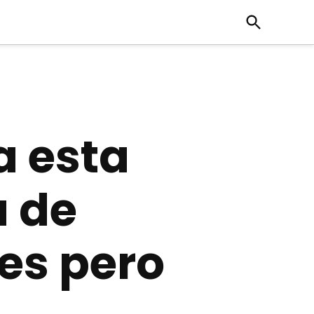
Open
Search
a esta
a de
es pero