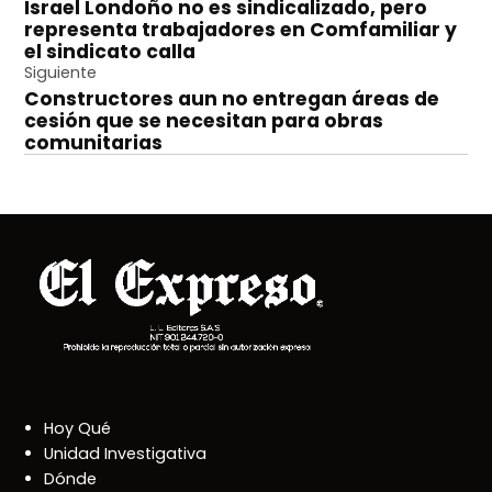
Israel Londoño no es sindicalizado, pero
de
representa trabajadores en Comfamiliar y
entradas
el sindicato calla
Siguiente
Constructores aun no entregan áreas de
cesión que se necesitan para obras
comunitarias
Hoy Qué
Unidad Investigativa
Dónde