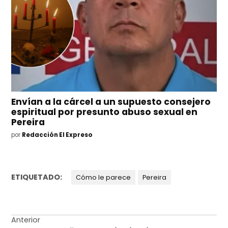
Envían a la cárcel a un supuesto consejero
espiritual por presunto abuso sexual en
Pereira
por
Redacción El Expreso
ETIQUETADO:
Cómo le parece
Pereira
Navegación
Anterior